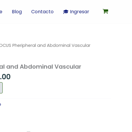
e
Blog
Contacto
🎓 Ingresar
El
OCUS Pheripheral and Abdominal Vascular
io
precio
nal
actual
al and Abdominal Vascular
es:
0.00.
$600.00.
.00
e