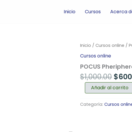
Inicio
Cursos
Acerca d
El
POCUS
Inicio
/
Cursos online
/ P
Pheripheral
prec
Cursos online
and
origi
Abdominal
POCUS Pheripher
era:
Vascular
cantidad
$1,00
$
1,000.00
$
600
Añadir al carrito
Categoría:
Cursos onlin