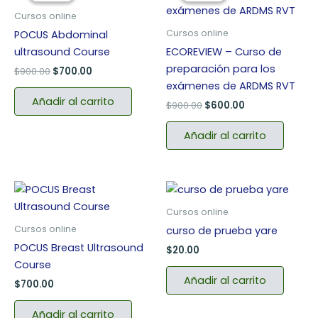
era:
es:
era:
es:
Cursos online
$900.00.
$700.00.
$900.00.
$600.00.
Cursos online
POCUS Abdominal
ultrasound Course
ECOREVIEW – Curso de
preparación para los
$
900.00
$
700.00
exámenes de ARDMS RVT
Añadir al carrito
$
900.00
$
600.00
Añadir al carrito
Cursos online
Cursos online
curso de prueba yare
POCUS Breast Ultrasound
$
20.00
Course
Añadir al carrito
$
700.00
Añadir al carrito