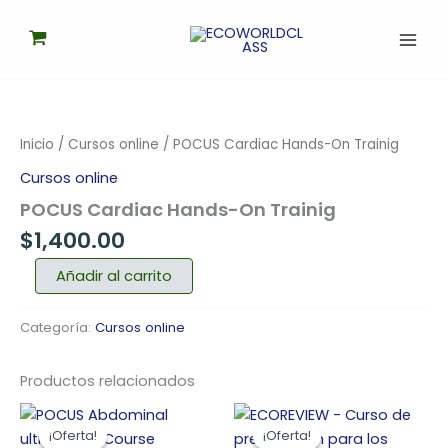
Ir
al
contenido
POCUS
Cardiac
Hands-
Inicio
/
Cursos online
/ POCUS Cardiac Hands-On Trainig
On
Trainig
Cursos online
cantidad
POCUS Cardiac Hands-On Trainig
$
1,400.00
Añadir al carrito
Categoría:
Cursos online
Productos relacionados
El
El
El
El
precio
precio
precio
precio
¡Oferta!
¡Oferta!
¡Oferta!
¡Oferta!
original
actual
original
actual